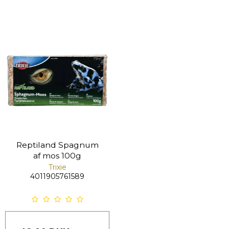
Reptiland Spagnum
af mos 100g
Trixie
4011905761589