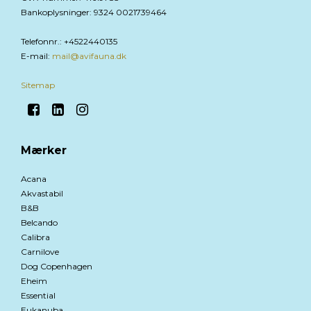
Bankoplysninger
:
9324 0021739464
Telefonnr.
:
+4522440135
E-mail
:
mail@avifauna.dk
Sitemap
Mærker
Acana
Akvastabil
B&B
Belcando
Calibra
Carnilove
Dog Copenhagen
Eheim
Essential
Eukanuba