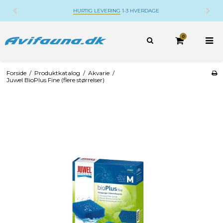
DANSK WEBSHOP
BELIGGENDE PÅ DJURSLAND
0
Forside
/
Produktkatalog
/
Akvarie
/
Juwel BioPlus Fine (flere størrelser)