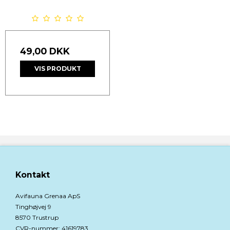
49,00 DKK
VIS PRODUKT
Kontakt
Avifauna Grenaa ApS
Tinghøjvej 9
8570 Trustrup
CVR-nummer
:
41619783