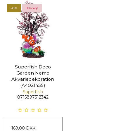
-0%
Udsolgt
Superfish Deco
Garden Nemo
Akvariedekoration
(A4021455)
SuperFish
8715897312342
169,00 DKK