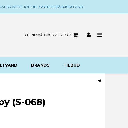
DANSK WEBSHOP
BELIGGENDE PÅ DJURSLAND
DIN INDKØBSKURV ER TOM
LTVAND
BRANDS
TILBUD
py (S-068)