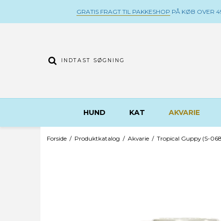
GRATIS FRAGT TIL PAKKESHOP
PÅ KØB OVER 49
HUND
KAT
AKVARIE
Forside
/
Produktkatalog
/
Akvarie
/
Tropical Guppy (S-068