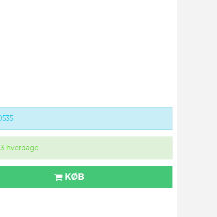
0535
-3 hverdage
KØB