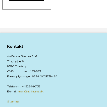
Kontakt
Avifauna Grenaa ApS
Tinghøjvej 9
8570 Trustrup
CVR-nummer
:
41619783
Bankoplysninger
:
9324 0021739464
Telefonnr.
:
+4522440135
E-mail
:
mail@avifauna.dk
Sitemap