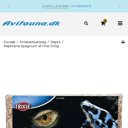
DANSK WEBSHOP
BELIGGENDE PÅ DJURSLAN
0
Forside
/
Produktkatalog
/
Reptil
/
Reptiland Spagnum af mos 100g