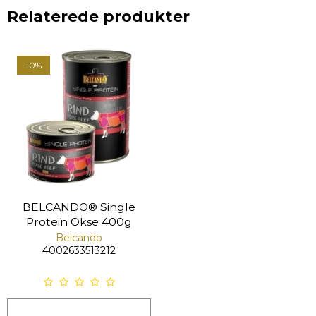
Relaterede produkter
-0%
BELCANDO® Single
Protein Okse 400g
Belcando
4002633513212