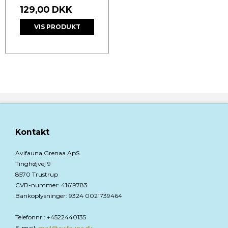
129,00 DKK
VIS PRODUKT
Kontakt
Avifauna Grenaa ApS
Tinghøjvej 9
8570 Trustrup
CVR-nummer
:
41619783
Bankoplysninger
:
9324 0021739464
Telefonnr.
:
+4522440135
E-mail
:
mail@avifauna.dk