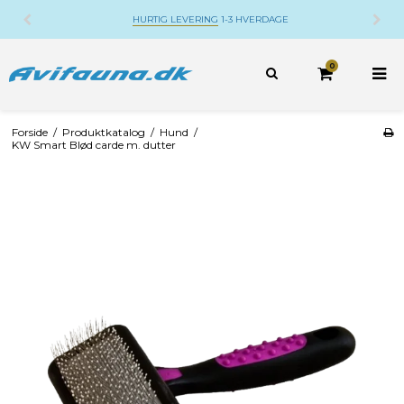
DANSK WEBSHOP
BELIGGENDE PÅ DJURSLAND
0
Forside
/
Produktkatalog
/
Hund
/
KW Smart Blød carde m. dutter