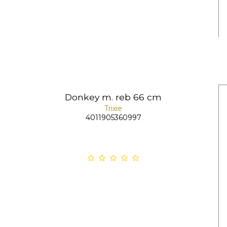
Donkey m. reb 66 cm
Trixie
4011905360997