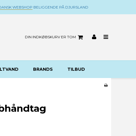
DANSK WEBSHOP
BELIGGENDE PÅ DJURSLAND
DIN INDKØBSKURV ER TOM
LTVAND
BRANDS
TILBUD
ebhåndtag