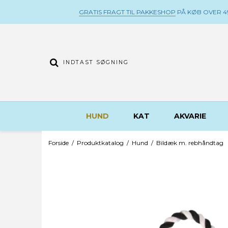
GRATIS FRAGT TIL PAKKESHOP
PÅ KØB OVER 49
HUND
KAT
AKVARIE
Forside
/
Produktkatalog
/
Hund
/
Bildæk m. rebhåndtag