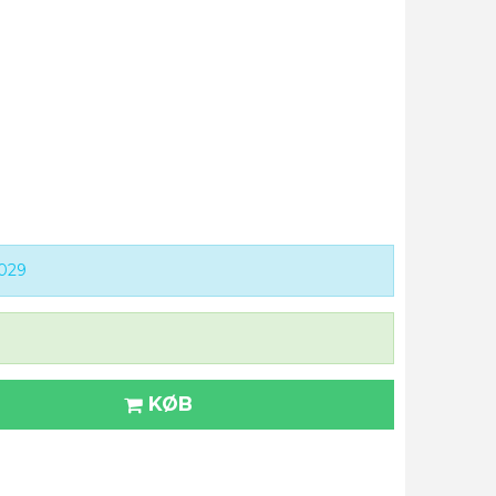
029
KØB