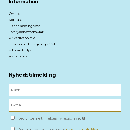
Information
Om os
Kontakt
Handelsbetingelser
Fortrydelsesformular
Privatlivspolitik
Havedam - Beregning af folie
Ultraviolet lys
Akvarietips
Nyhedstilmelding
Jeg vil gerne tilmeldes nyhedsbrevet
Jeg har læst og accepterer
privatlivspolitikken