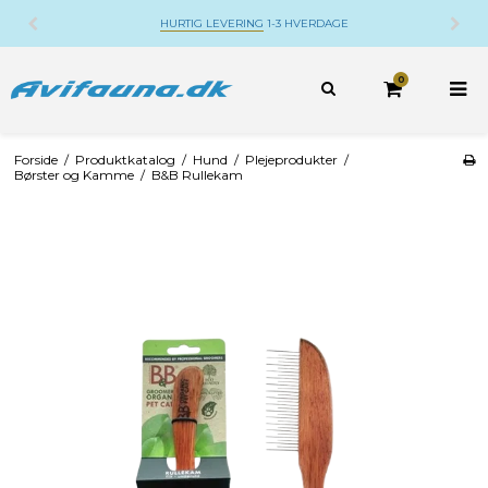
DANSK WEBSHOP
BELIGGENDE PÅ DJURSLAND
0
Forside
/
Produktkatalog
/
Hund
/
Plejeprodukter
/
Børster og Kamme
/
B&B Rullekam