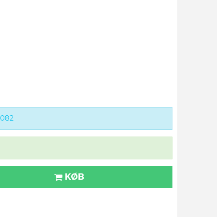
0082
KØB