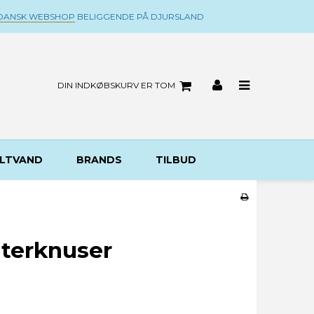
DANSK WEBSHOP
BELIGGENDE PÅ DJURSLAND
DIN INDKØBSKURV ER TOM
LTVAND
BRANDS
TILBUD
terknuser