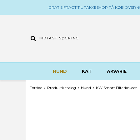
GRATIS FRAGT TIL PAKKESHOP
PÅ KØB OVER 49
HUND
KAT
AKVARIE
Forside
/
Produktkatalog
/
Hund
/
KW Smart Filterknuser