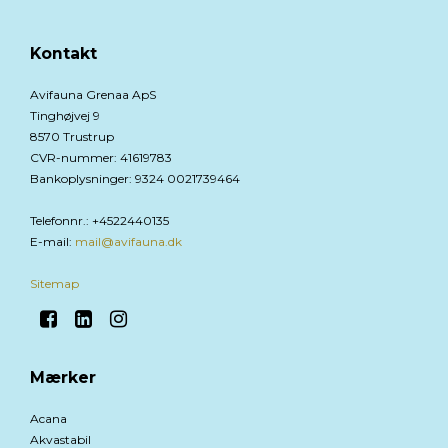
Kontakt
Avifauna Grenaa ApS
Tinghøjvej 9
8570 Trustrup
CVR-nummer
:
41619783
Bankoplysninger
:
9324 0021739464
Telefonnr.
:
+4522440135
E-mail
:
mail@avifauna.dk
Sitemap
Mærker
Acana
Akvastabil