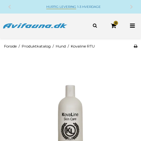
HURTIG LEVERING
1-3 HVERDAGE
0
Forside
/
Produktkatalog
/
Hund
/
Kovaline RTU