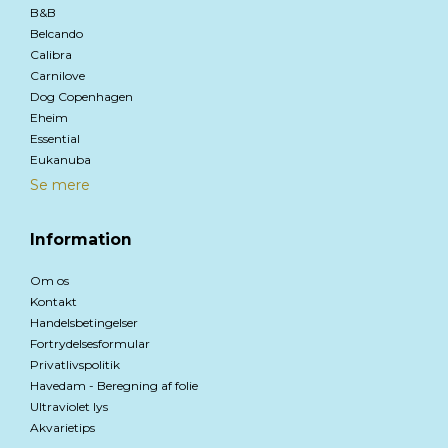
B&B
Belcando
Calibra
Carnilove
Dog Copenhagen
Eheim
Essential
Eukanuba
Se mere
Information
Om os
Kontakt
Handelsbetingelser
Fortrydelsesformular
Privatlivspolitik
Havedam - Beregning af folie
Ultraviolet lys
Akvarietips