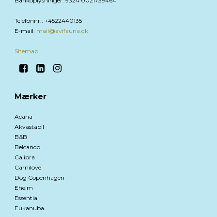
Bankoplysninger
:
9324 0021739464
Telefonnr.
:
+4522440135
E-mail
:
mail@avifauna.dk
Sitemap
Mærker
Acana
Akvastabil
B&B
Belcando
Calibra
Carnilove
Dog Copenhagen
Eheim
Essential
Eukanuba