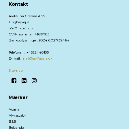
Kontakt
Avifauna Grenaa ApS
Tinghøjvej 9
8570 Trustrup
CVR-nummer
:
41619783
Bankoplysninger
:
9324 0021739464
Telefonnr.
:
+4522440135
E-mail
:
mail@avifauna.dk
Sitemap
Mærker
Acana
Akvastabil
B&B
Belcando