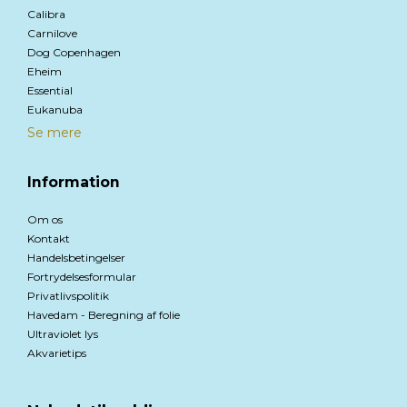
Calibra
Carnilove
Dog Copenhagen
Eheim
Essential
Eukanuba
Se mere
Information
Om os
Kontakt
Handelsbetingelser
Fortrydelsesformular
Privatlivspolitik
Havedam - Beregning af folie
Ultraviolet lys
Akvarietips