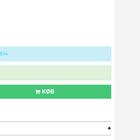
834
KØB