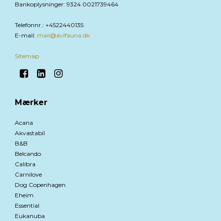
Bankoplysninger
:
9324 0021739464
Telefonnr.
:
+4522440135
E-mail
:
mail@avifauna.dk
Sitemap
Mærker
Acana
Akvastabil
B&B
Belcando
Calibra
Carnilove
Dog Copenhagen
Eheim
Essential
Eukanuba