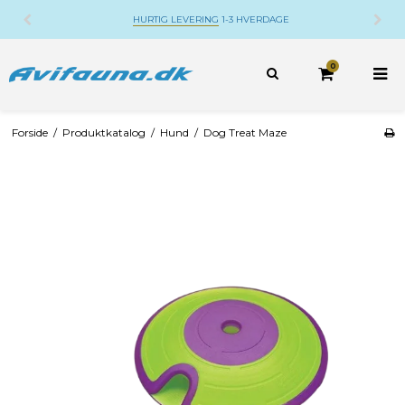
HURTIG LEVERING
1-3 HVERDAGE
0
Forside
/
Produktkatalog
/
Hund
/
Dog Treat Maze