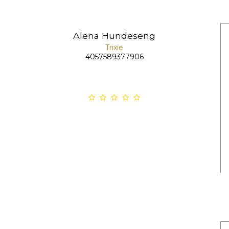
Alena Hundeseng
Trixie
4057589377906