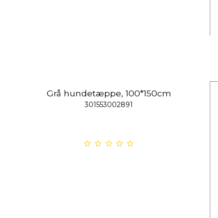
Grå hundetæppe, 100*150cm
301553002891