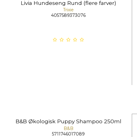
Livia Hundeseng Rund (flere farver)
Trixie
4057589373076
B&B Økologisk Puppy Shampoo 250ml
B&B
5711746017089