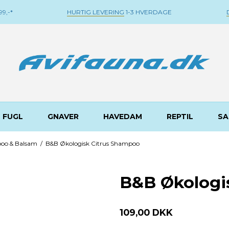
9,-*
HURTIG LEVERING
1-3 HVERDAGE
FUGL
GNAVER
HAVEDAM
REPTIL
SA
oo & Balsam
/
B&B Økologisk Citrus Shampoo
B&B Økologi
109,00 DKK