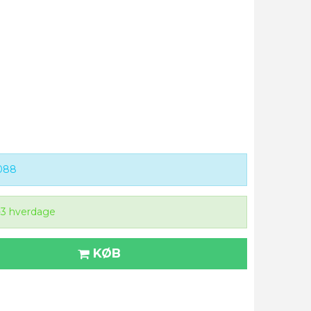
088
-3 hverdage
KØB