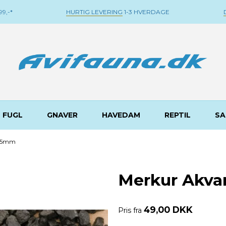
9,-*
HURTIG LEVERING
1-3 HVERDAGE
FUGL
GNAVER
HAVEDAM
REPTIL
SA
3-5mm
Merkur Akva
49,00 DKK
Pris fra