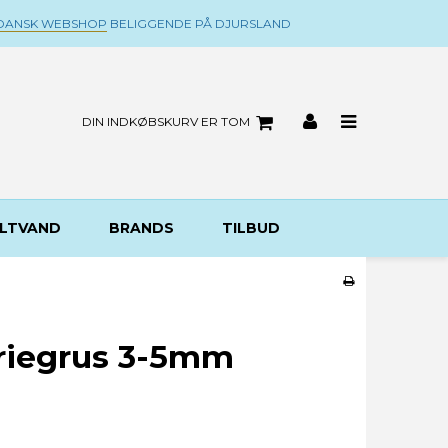
DANSK WEBSHOP
BELIGGENDE PÅ DJURSLAND
DIN INDKØBSKURV ER TOM
LTVAND
BRANDS
TILBUD
riegrus 3-5mm