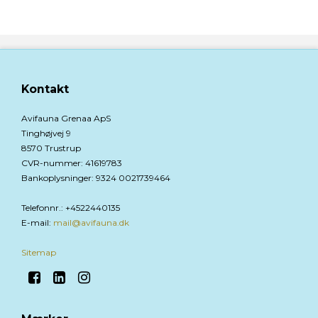
Kontakt
Avifauna Grenaa ApS
Tinghøjvej 9
8570 Trustrup
CVR-nummer
:
41619783
Bankoplysninger
:
9324 0021739464
Telefonnr.
:
+4522440135
E-mail
:
mail@avifauna.dk
Sitemap