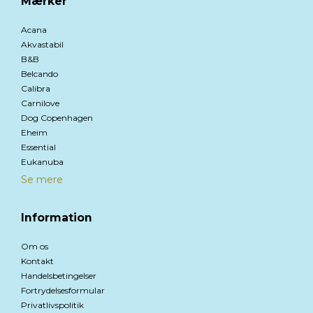
Mærker
Acana
Akvastabil
B&B
Belcando
Calibra
Carnilove
Dog Copenhagen
Eheim
Essential
Eukanuba
Se mere
Information
Om os
Kontakt
Handelsbetingelser
Fortrydelsesformular
Privatlivspolitik