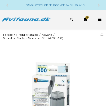
DANSK WEBSHOP
BELIGGENDE PÅ DJURSLAND
0
Forside
/
Produktkatalog
/
Akvarie
/
SuperFish Surface Skimmer 300 (A7031310)