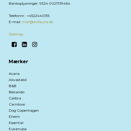
Bankoplysninger
:
9324 0021739464
Telefonnr.
:
+4522440135
E-mail
:
mail@avifauna.dk
Sitemap
Mærker
Acana
Akvastabil
B&B
Belcando
Calibra
Carnilove
Dog Copenhagen
Eheim
Essential
Eukanuba