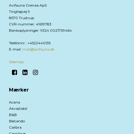
Avifauna Grenaa ApS
Tinghøjvej 9
8570 Trustrup
CVR-nummer
:
41619783
Bankoplysninger
:
9324 0021739464
Telefonnr.
:
+4522440135
E-mail
:
mail@avifauna.dk
Sitemap
Mærker
Acana
Akvastabil
B&B
Belcando
Calibra
Carnilove