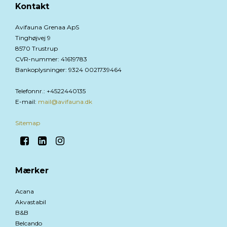
Kontakt
Avifauna Grenaa ApS
Tinghøjvej 9
8570 Trustrup
CVR-nummer
:
41619783
Bankoplysninger
:
9324 0021739464
Telefonnr.
:
+4522440135
E-mail
:
mail@avifauna.dk
Sitemap
Mærker
Acana
Akvastabil
B&B
Belcando