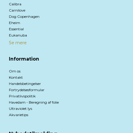
Calibra
Carnilove
Dog Copenhagen
Eheim
Essential
Eukanuba
Se mere
Information
Om os
Kontakt
Handelsbetingelser
Fortrydelsesformular
Privatlivspolitik
Havedam - Beregning af folie
Ultraviolet lys
Akvarietips