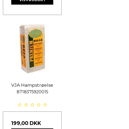
VJA Hampstrøelse
8718375920015
199,00 DKK