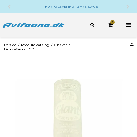
HURTIG LEVERING
1-3 HVERDAGE
0
Forside
/
Produktkatalog
/
Gnaver
/
Drikkeflaske 1100ml