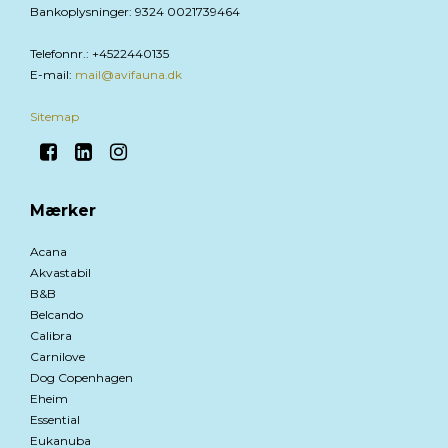
Bankoplysninger
:
9324 0021739464
Telefonnr.
:
+4522440135
E-mail
:
mail@avifauna.dk
Sitemap
Mærker
Acana
Akvastabil
B&B
Belcando
Calibra
Carnilove
Dog Copenhagen
Eheim
Essential
Eukanuba