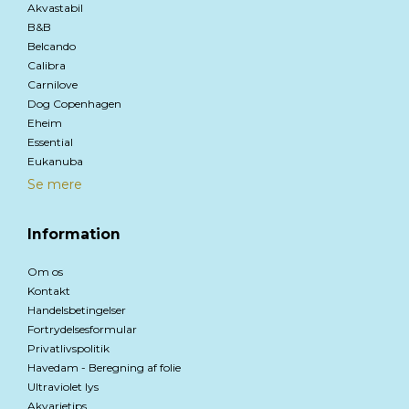
Akvastabil
B&B
Belcando
Calibra
Carnilove
Dog Copenhagen
Eheim
Essential
Eukanuba
Se mere
Information
Om os
Kontakt
Handelsbetingelser
Fortrydelsesformular
Privatlivspolitik
Havedam - Beregning af folie
Ultraviolet lys
Akvarietips