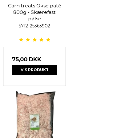
Carnitreats Okse paté
800g - Skærefast
pølse
5712125363902
75,00 DKK
VIS PRODUKT