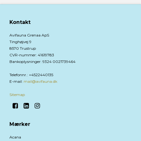
Kontakt
Avifauna Grenaa ApS
Tinghøjvej 9
8570 Trustrup
CVR-nummer
:
41619783
Bankoplysninger
:
9324 0021739464
Telefonnr.
:
+4522440135
E-mail
:
mail@avifauna.dk
Sitemap
Mærker
Acana