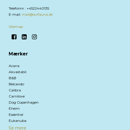
Telefonnr.
:
+4522440135
E-mail
:
mail@avifauna.dk
Sitemap
Mærker
Acana
Akvastabil
B&B
Belcando
Calibra
Carnilove
Dog Copenhagen
Eheim
Essential
Eukanuba
Se mere