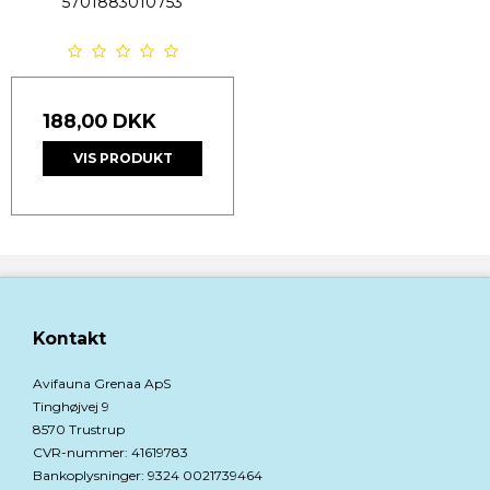
5701883010753
188,00 DKK
VIS PRODUKT
Kontakt
Avifauna Grenaa ApS
Tinghøjvej 9
8570 Trustrup
CVR-nummer
:
41619783
Bankoplysninger
:
9324 0021739464