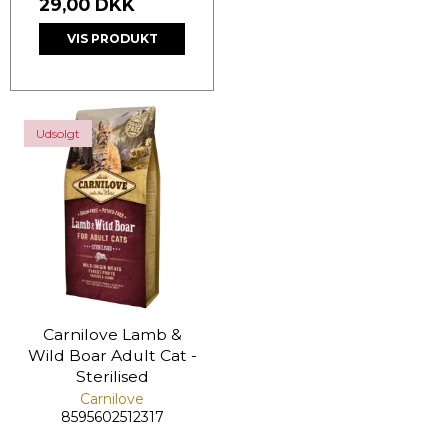
29,00 DKK
VIS PRODUKT
Udsolgt
Carnilove Lamb &
Wild Boar Adult Cat -
Sterilised
Carnilove
8595602512317