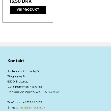
13,50 DKK
VIS PRODUKT
Kontakt
Avifauna Grenaa ApS
Tinghøjvej 9
8570 Trustrup
CVR-nummer
:
41619783
Bankoplysninger
:
9324 0021739464
Telefonnr.
:
+4522440135
E-mail
:
mail@avifauna.dk