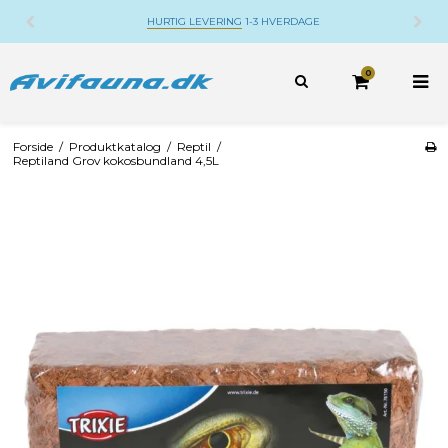
DANSK WEBSHOP
BELIGGENDE PÅ DJURSLAND
0
Forside
/
Produktkatalog
/
Reptil
/
Reptiland Grov kokosbundland 4,5L