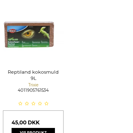
Reptiland kokosmuld
9L
Trixie
4011905761534
45,00 DKK
VIS PRODUKT