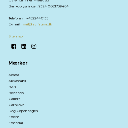
CVR-nummer
:
41619783
Bankoplysninger
:
9324 0021739464
Telefonnr.
:
+4522440135
E-mail
:
mail@avifauna.dk
Sitemap
Mærker
Acana
Akvastabil
B&B
Belcando
Calibra
Carnilove
Dog Copenhagen
Eheim
Essential