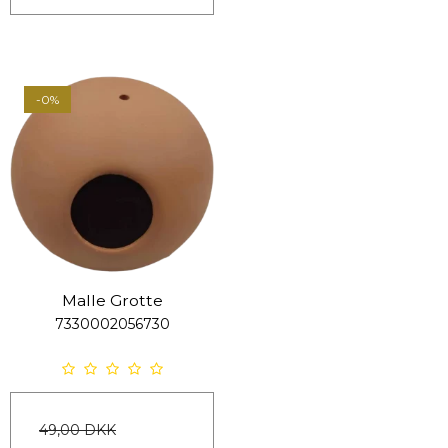
-0%
Malle Grotte
7330002056730
49,00 DKK