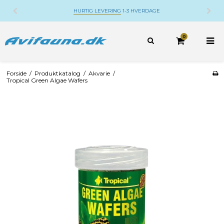
DANSK WEBSHOP
BELIGGENDE PÅ DJURSLAND
0
Forside
/
Produktkatalog
/
Akvarie
/
Tropical Green Algae Wafers