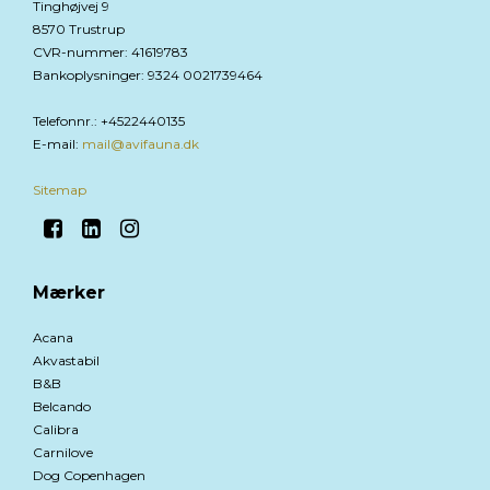
Tinghøjvej 9
8570 Trustrup
CVR-nummer
:
41619783
Bankoplysninger
:
9324 0021739464
Telefonnr.
:
+4522440135
E-mail
:
mail@avifauna.dk
Sitemap
Mærker
Acana
Akvastabil
B&B
Belcando
Calibra
Carnilove
Dog Copenhagen