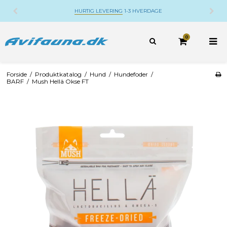
HURTIG LEVERING
1-3 HVERDAGE
0
Forside
/
Produktkatalog
/
Hund
/
Hundefoder
/
BARF
/
Mush Hellä Okse FT