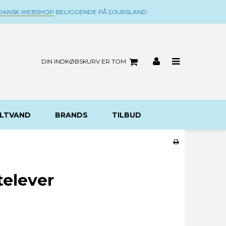
DANSK WEBSHOP
BELIGGENDE PÅ DJURSLAND
DIN INDKØBSKURV ER TOM
LTVAND
BRANDS
TILBUD
elever