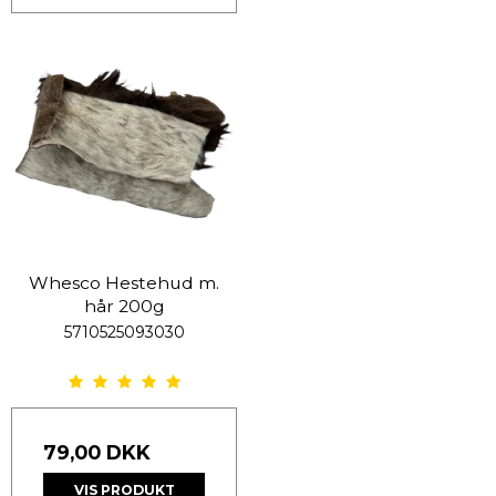
Whesco Hestehud m.
hår 200g
5710525093030
79,00 DKK
VIS PRODUKT