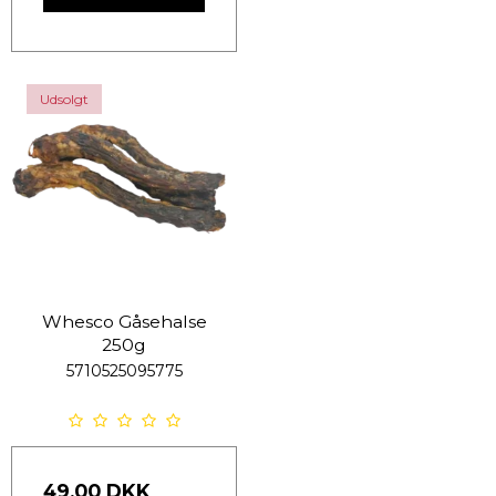
Udsolgt
Whesco Gåsehalse
250g
5710525095775
49,00 DKK