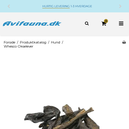
LEVERING
1-3 HVERDAGE
DANSK WEBSHOP
BE
0
Forside
/
Produktkatalog
/
Hund
/
Whesco Okselever