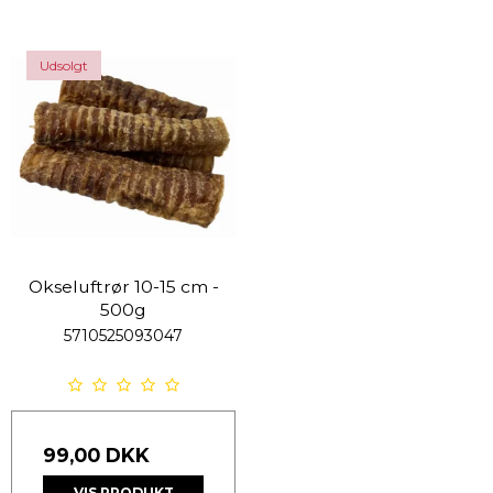
Udsolgt
Okseluftrør 10-15 cm -
500g
5710525093047
99,00 DKK
VIS PRODUKT