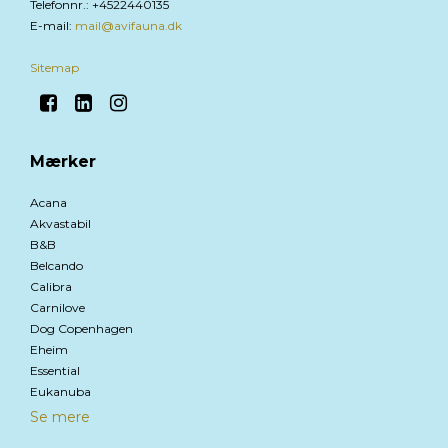
Telefonnr.
:
+4522440135
E-mail
:
mail@avifauna.dk
Sitemap
Mærker
Acana
Akvastabil
B&B
Belcando
Calibra
Carnilove
Dog Copenhagen
Eheim
Essential
Eukanuba
Se mere