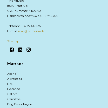
Tinghøjvej 9
8570 Trustrup
CVR-nummer
:
41619783
Bankoplysninger
:
9324 0021739464
Telefonnr.
:
+4522440135
E-mail
:
mail@avifauna.dk
Sitemap
Mærker
Acana
Akvastabil
B&B
Belcando
Calibra
Carnilove
Dog Copenhagen