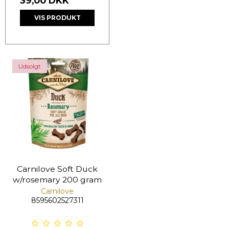
39,00 DKK
VIS PRODUKT
Udsolgt
Carnilove Soft Duck
w/rosemary 200 gram
Carnilove
8595602527311