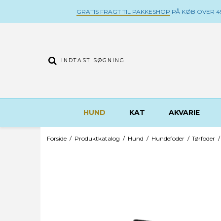
GRATIS FRAGT TIL PAKKESHOP
PÅ KØB OVER 49
HUND
KAT
AKVARIE
Forside
/
Produktkatalog
/
Hund
/
Hundefoder
/
Tørfoder
/