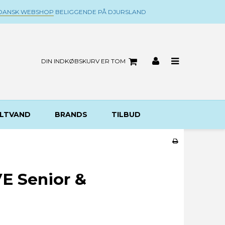
DANSK WEBSHOP
BELIGGENDE PÅ DJURSLAND
DIN INDKØBSKURV ER TOM
LTVAND
BRANDS
TILBUD
VE Senior &