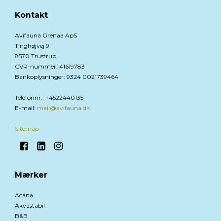
Kontakt
Avifauna Grenaa ApS
Tinghøjvej 9
8570 Trustrup
CVR-nummer
:
41619783
Bankoplysninger
:
9324 0021739464
Telefonnr.
:
+4522440135
E-mail
:
mail@avifauna.dk
Sitemap
Mærker
Acana
Akvastabil
B&B