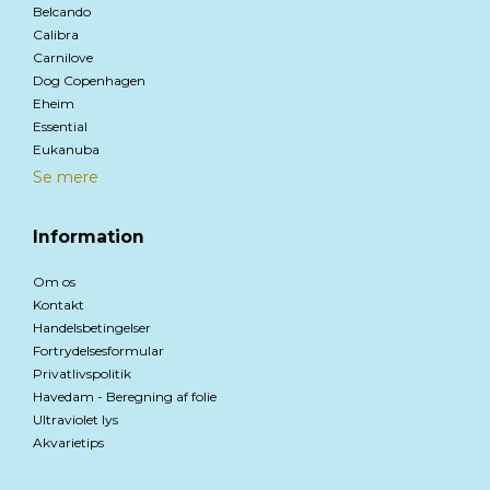
Belcando
Calibra
Carnilove
Dog Copenhagen
Eheim
Essential
Eukanuba
Se mere
Information
Om os
Kontakt
Handelsbetingelser
Fortrydelsesformular
Privatlivspolitik
Havedam - Beregning af folie
Ultraviolet lys
Akvarietips