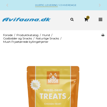
HURTIG LEVERING
1-3 HVERDAGE
0
Forside
/
Produktkatalog
/
Hund
/
Godbidder og Snacks
/
Naturlige Snacks
/
Mush Frysetørrede kyllingehjerter