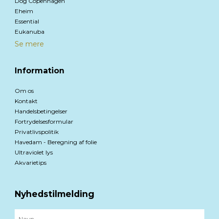
Dog Copenhagen
Eheim
Essential
Eukanuba
Se mere
Information
Om os
Kontakt
Handelsbetingelser
Fortrydelsesformular
Privatlivspolitik
Havedam - Beregning af folie
Ultraviolet lys
Akvarietips
Nyhedstilmelding