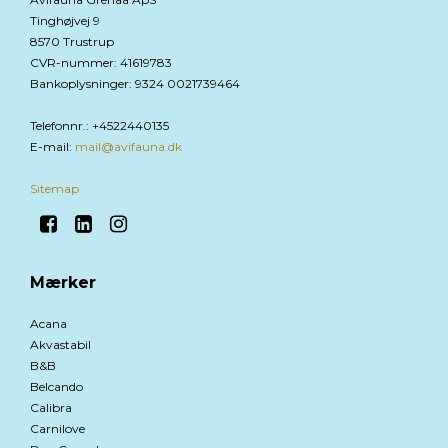
Tinghøjvej 9
8570 Trustrup
CVR-nummer
:
41619783
Bankoplysninger
:
9324 0021739464
Telefonnr.
:
+4522440135
E-mail
:
mail@avifauna.dk
Sitemap
Mærker
Acana
Akvastabil
B&B
Belcando
Calibra
Carnilove