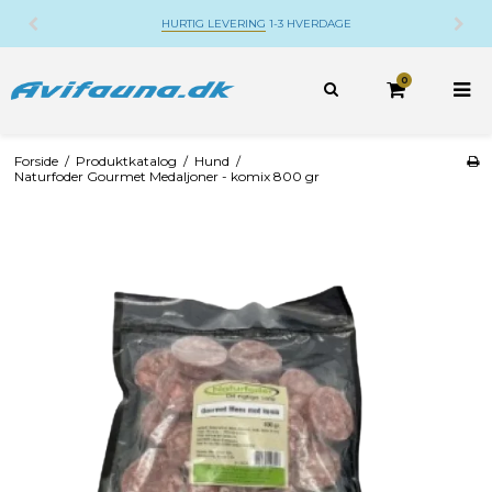
GE
DANSK WEBSHOP
BELIGGENDE PÅ DJURS
0
Forside
/
Produktkatalog
/
Hund
/
Naturfoder Gourmet Medaljoner - komix 800 gr