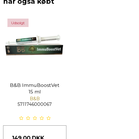
har også købt
Udsolgt
B&B ImmuBoostVet
15 ml
B&B
5711746000067
149,00 DKK