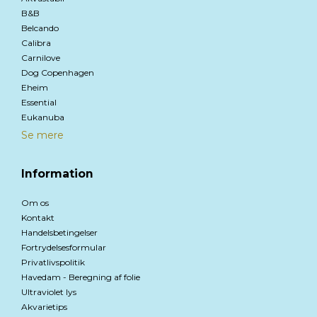
B&B
Belcando
Calibra
Carnilove
Dog Copenhagen
Eheim
Essential
Eukanuba
Se mere
Information
Om os
Kontakt
Handelsbetingelser
Fortrydelsesformular
Privatlivspolitik
Havedam - Beregning af folie
Ultraviolet lys
Akvarietips