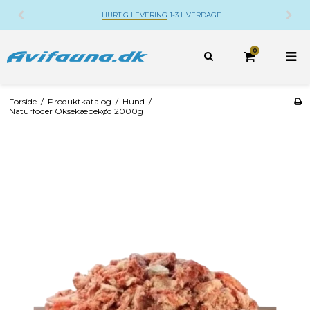
DANSK WEBSHOP
BELIGGENDE PÅ DJURSLAND
0
Forside
/
Produktkatalog
/
Hund
/
Naturfoder Oksekæbekød 2000g