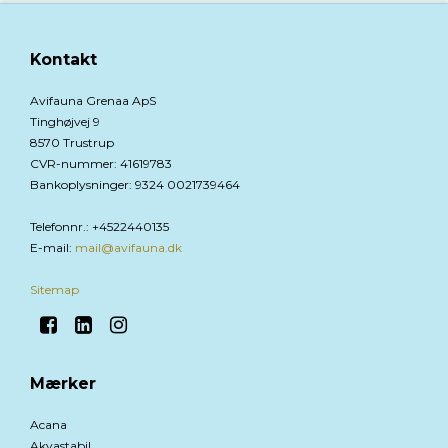
Kontakt
Avifauna Grenaa ApS
Tinghøjvej 9
8570 Trustrup
CVR-nummer
:
41619783
Bankoplysninger
:
9324 0021739464
Telefonnr.
:
+4522440135
E-mail
:
mail@avifauna.dk
Sitemap
Mærker
Acana
Akvastabil