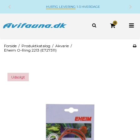
HURTIG LEVERING
1-3 HVERDAGE
0
Forside
/
Produktkatalog
/
Akvarie
/
Eheim O-Ring 2213 (E727311)
Udsolgt