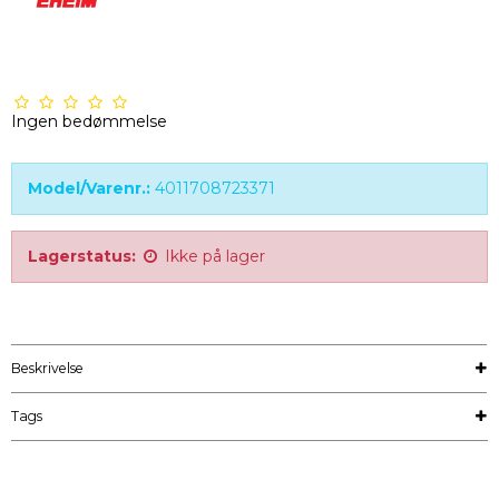
Ingen bedømmelse
Model/Varenr.:
4011708723371
Lagerstatus:
Ikke på lager
Beskrivelse
Tags