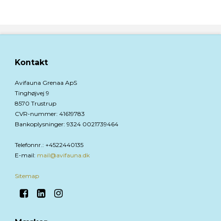
Kontakt
Avifauna Grenaa ApS
Tinghøjvej 9
8570 Trustrup
CVR-nummer
:
41619783
Bankoplysninger
:
9324 0021739464
Telefonnr.
:
+4522440135
E-mail
:
mail@avifauna.dk
Sitemap