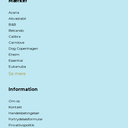
Mærker
Acana
Akvastabil
B&B
Belcando
Calibra
Carnilove
Dog Copenhagen
Eheim
Essential
Eukanuba
Se mere
Information
Om os
Kontakt
Handelsbetingelser
Fortrydelsesformular
Privatlivspolitik