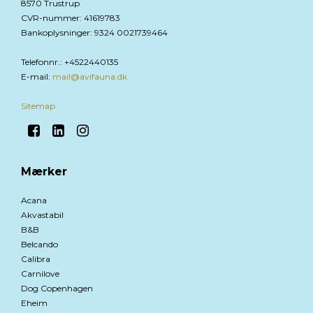
8570 Trustrup
CVR-nummer
:
41619783
Bankoplysninger
:
9324 0021739464
Telefonnr.
:
+4522440135
E-mail
:
mail@avifauna.dk
Sitemap
Mærker
Acana
Akvastabil
B&B
Belcando
Calibra
Carnilove
Dog Copenhagen
Eheim