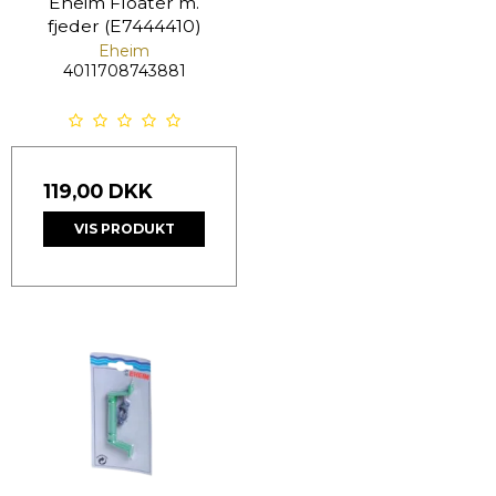
Eheim Floater m.
fjeder (E7444410)
Eheim
4011708743881
119,00 DKK
VIS PRODUKT