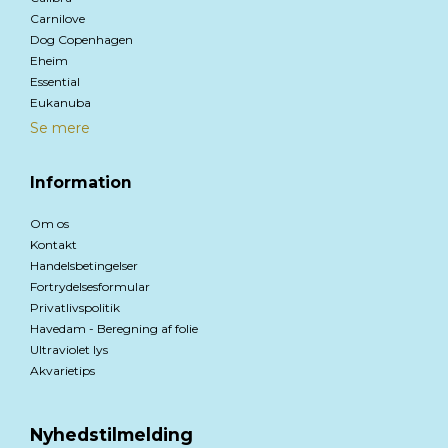
Carnilove
Dog Copenhagen
Eheim
Essential
Eukanuba
Se mere
Information
Om os
Kontakt
Handelsbetingelser
Fortrydelsesformular
Privatlivspolitik
Havedam - Beregning af folie
Ultraviolet lys
Akvarietips
Nyhedstilmelding