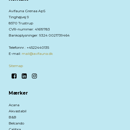
Avifauna Grenaa ApS
Tinghøjvej 9
8570 Trustrup
CVR-nummer
:
41619783
Bankoplysninger
:
9324 0021739464
Telefonnr.
:
+4522440135
E-mail
:
mail@avifauna.dk
Sitemap
Mærker
Acana
Akvastabil
B&B
Belcando
Calibra