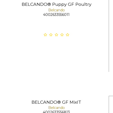
BELCANDO® Puppy GF Poultry
Belcando
4002633556011
BELCANDO® GF MixIT
Belcando
4002633556813