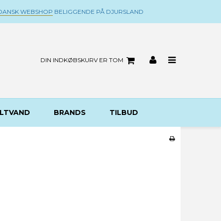
DANSK WEBSHOP
BELIGGENDE PÅ DJURSLAND
DIN INDKØBSKURV ER TOM
LTVAND
BRANDS
TILBUD