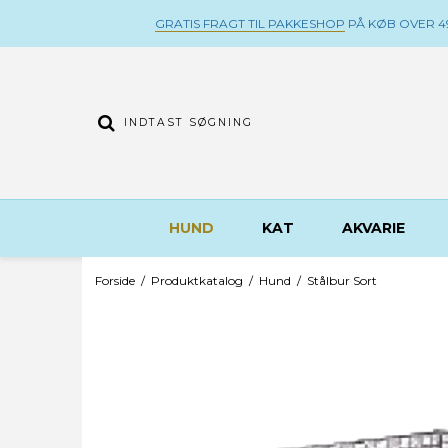
GRATIS FRAGT TIL PAKKESHOP
PÅ KØB OVER 49
HUND
KAT
AKVARIE
Forside
/
Produktkatalog
/
Hund
/
Stålbur Sort