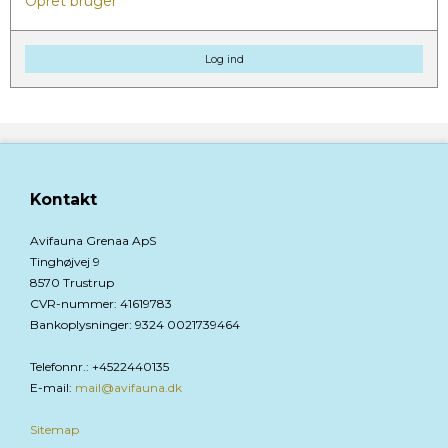
Opret bruger
Log ind
Kontakt
Avifauna Grenaa ApS
Tinghøjvej 9
8570 Trustrup
CVR-nummer
:
41619783
Bankoplysninger
:
9324 0021739464
Telefonnr.
:
+4522440135
E-mail
:
mail@avifauna.dk
Sitemap