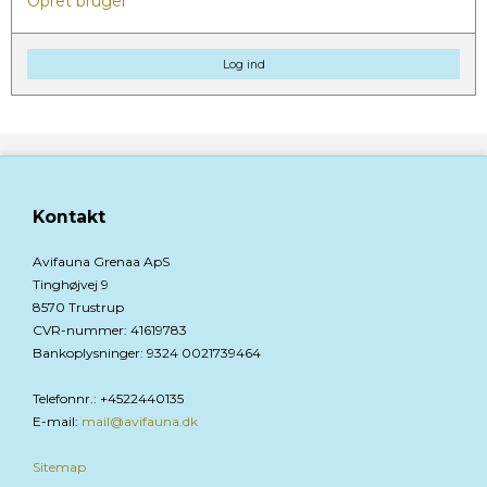
Opret bruger
Log ind
Kontakt
Avifauna Grenaa ApS
Tinghøjvej 9
8570 Trustrup
CVR-nummer
:
41619783
Bankoplysninger
:
9324 0021739464
Telefonnr.
:
+4522440135
E-mail
:
mail@avifauna.dk
Sitemap