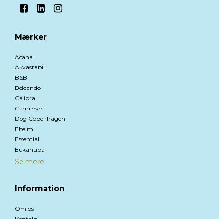
Mærker
Acana
Akvastabil
B&B
Belcando
Calibra
Carnilove
Dog Copenhagen
Eheim
Essential
Eukanuba
Se mere
Information
Om os
Kontakt