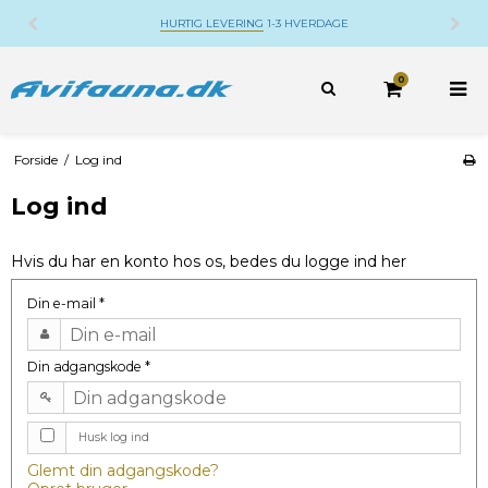
HURTIG LEVERING
1-3 HVERDAGE
0
Forside
/
Log ind
Log ind
Hvis du har en konto hos os, bedes du logge ind her
Din e-mail
*
Din adgangskode
*
Husk log ind
Glemt din adgangskode?