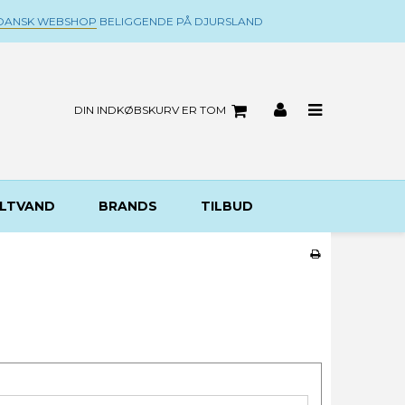
DANSK WEBSHOP
BELIGGENDE PÅ DJURSLAND
DIN INDKØBSKURV ER TOM
LTVAND
BRANDS
TILBUD