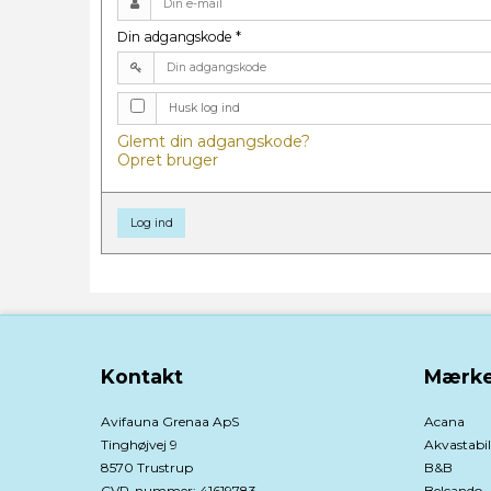
Din adgangskode
*
Husk log ind
Glemt din adgangskode?
Opret bruger
Log ind
Kontakt
Mærke
Avifauna Grenaa ApS
Acana
Tinghøjvej 9
Akvastabil
8570 Trustrup
B&B
CVR-nummer
:
41619783
Belcando