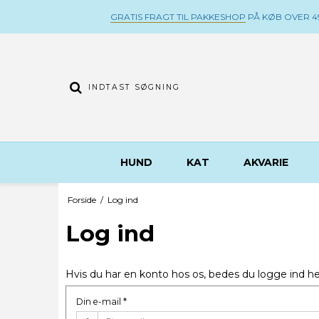
GRATIS FRAGT TIL PAKKESHOP
PÅ KØB OVER 49
HUND
KAT
AKVARIE
Forside
/
Log ind
Log ind
Hvis du har en konto hos os, bedes du logge ind he
Din e-mail
*