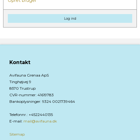
Opret bruger
Log ind
Kontakt
Avifauna Grenaa ApS
Tinghøjvej 9
8570 Trustrup
CVR-nummer
:
41619783
Bankoplysninger
:
9324 0021739464
Telefonnr.
:
+4522440135
E-mail
:
mail@avifauna.dk
Sitemap