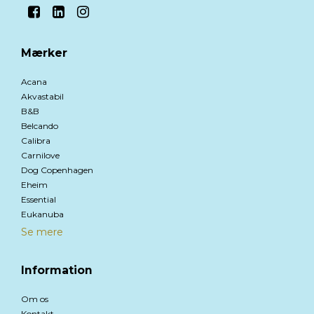
Mærker
Acana
Akvastabil
B&B
Belcando
Calibra
Carnilove
Dog Copenhagen
Eheim
Essential
Eukanuba
Se mere
Information
Om os
Kontakt