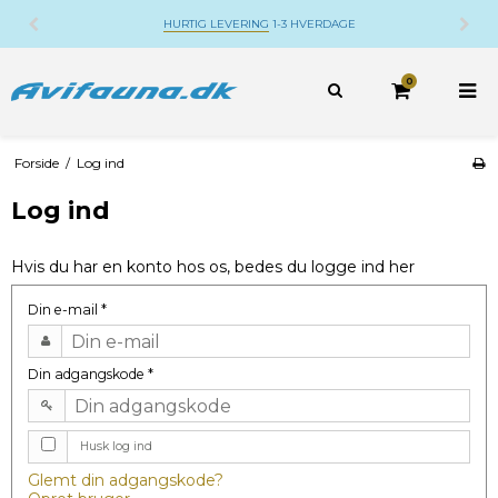
HURTIG LEVERING
1-3 HVERDAGE
0
Forside
/
Log ind
Log ind
Hvis du har en konto hos os, bedes du logge ind her
Din e-mail
*
Din adgangskode
*
Husk log ind
Glemt din adgangskode?