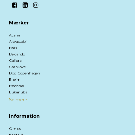
Mærker
Acana
Akvastabil
B&B
Belcando
Calibra
Carnilove
Dog Copenhagen
Eheim
Essential
Eukanuba
Se mere
Information
Om os
Kontakt