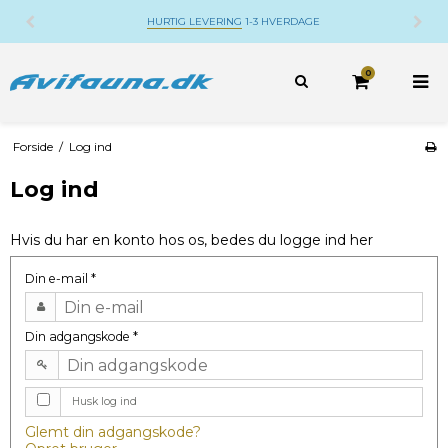
HURTIG LEVERING
1-3 HVERDAGE
0
Forside
/
Log ind
Log ind
Hvis du har en konto hos os, bedes du logge ind her
Din e-mail
*
Din adgangskode
*
Husk log ind
Glemt din adgangskode?