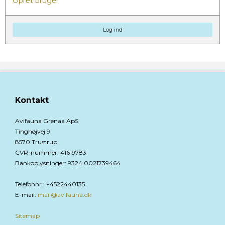
Opret bruger
Log ind
Kontakt
Avifauna Grenaa ApS
Tinghøjvej 9
8570 Trustrup
CVR-nummer
:
41619783
Bankoplysninger
:
9324 0021739464
Telefonnr.
:
+4522440135
E-mail
:
mail@avifauna.dk
Sitemap