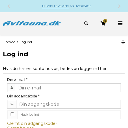
HURTIG LEVERING
1-3 HVERDAGE
0
Forside
/
Log ind
Log ind
Hvis du har en konto hos os, bedes du logge ind her
Din e-mail
*
Din adgangskode
*
Husk log ind
Glemt din adgangskode?