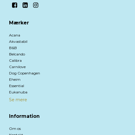
Mærker
Acana
Akvastabil
B&B
Belcando
Calibra
Carnilove
Dog Copenhagen
Eheim
Essential
Eukanuba
Se mere
Information
Om os
Kontakt