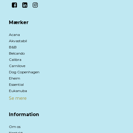
Mærker
Acana
Akvastabil
B&B
Belcando
Calibra
Carnilove
Dog Copenhagen
Eheim
Essential
Eukanuba
Se mere
Information
Om os
Kontakt