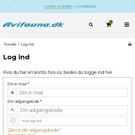
HURTIG LEVERING
1-3 HVERDAGE
0
Forside
/
Log ind
Log ind
Hvis du har en konto hos os, bedes du logge ind her
Din e-mail
*
Din adgangskode
*
Husk log ind
Glemt din adgangskode?