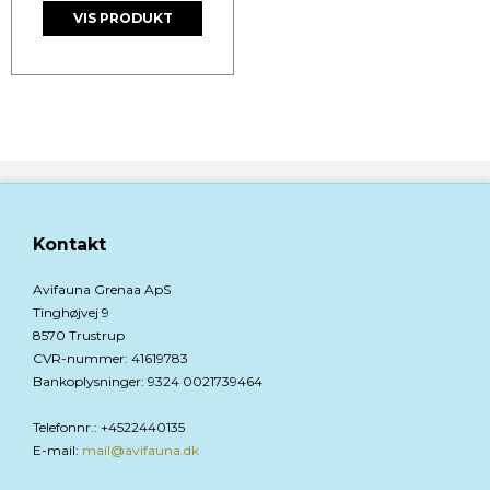
VIS PRODUKT
Kontakt
Avifauna Grenaa ApS
Tinghøjvej 9
8570 Trustrup
CVR-nummer
:
41619783
Bankoplysninger
:
9324 0021739464
Telefonnr.
:
+4522440135
E-mail
:
mail@avifauna.dk