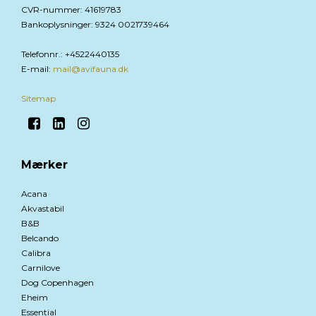
CVR-nummer
:
41619783
Bankoplysninger
:
9324 0021739464
Telefonnr.
:
+4522440135
E-mail
:
mail@avifauna.dk
Sitemap
Mærker
Acana
Akvastabil
B&B
Belcando
Calibra
Carnilove
Dog Copenhagen
Eheim
Essential