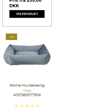
Pris fra
259,00
DKK
VIS PRODUKT
-0%
Alena Hundeseng
Trixie
4057589377906