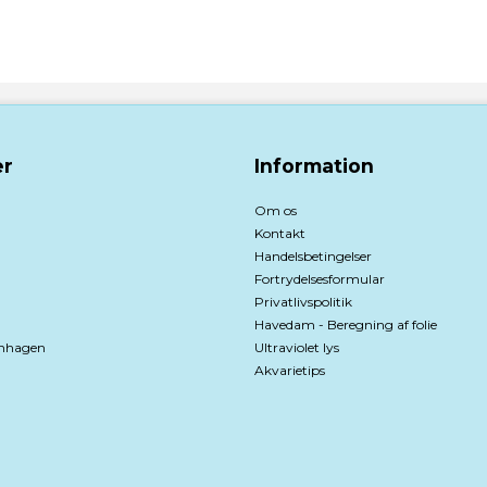
r
Information
Om os
Kontakt
Handelsbetingelser
Fortrydelsesformular
Privatlivspolitik
Havedam - Beregning af folie
nhagen
Ultraviolet lys
Akvarietips