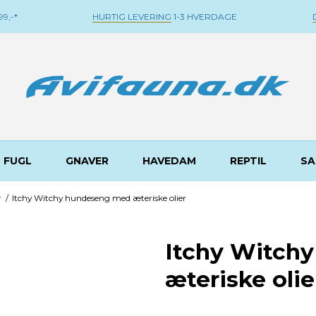
9,-*
HURTIG LEVERING
1-3 HVERDAGE
FUGL
GNAVER
HAVEDAM
REPTIL
SA
r
/
Itchy Witchy hundeseng med æteriske olier
Itchy Witch
æteriske olie