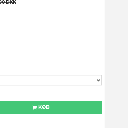
00 DKK
KØB