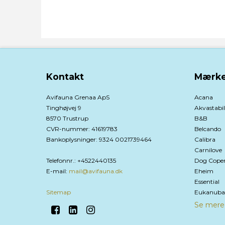
Kontakt
Mærke
Avifauna Grenaa ApS
Acana
Tinghøjvej 9
Akvastabil
8570 Trustrup
B&B
CVR-nummer
:
41619783
Belcando
Bankoplysninger
:
9324 0021739464
Calibra
Carnilove
Telefonnr.
:
+4522440135
Dog Cope
E-mail
:
mail@avifauna.dk
Eheim
Essential
Sitemap
Eukanuba
Se mere