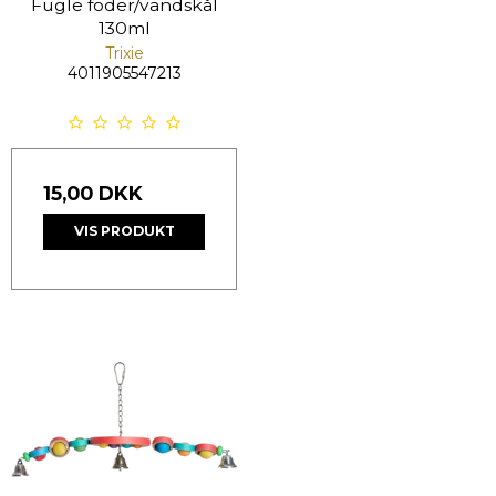
Fugle foder/vandskål
130ml
Trixie
4011905547213
15,00 DKK
VIS PRODUKT