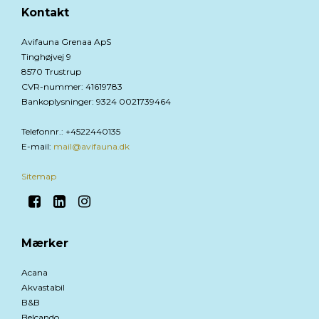
Kontakt
Avifauna Grenaa ApS
Tinghøjvej 9
8570 Trustrup
CVR-nummer
:
41619783
Bankoplysninger
:
9324 0021739464
Telefonnr.
:
+4522440135
E-mail
:
mail@avifauna.dk
Sitemap
Mærker
Acana
Akvastabil
B&B
Belcando