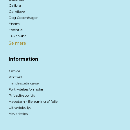
Calibra
Carnilove
Dog Copenhagen
Eheim
Essential
Eukanuba
Se mere
Information
Om os
Kontakt
Handelsbetingelser
Fortrydelsesformular
Privatlivspolitik
Havedam - Beregning af folie
Ultraviolet lys
Akvarietips