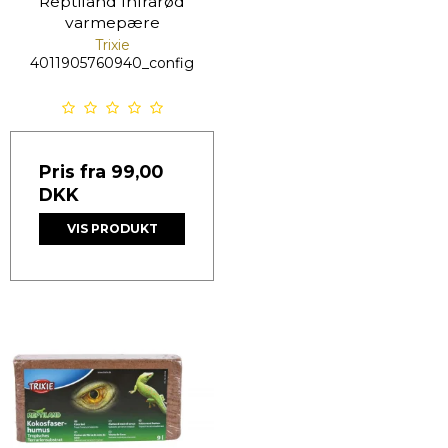
Reptiland Infrarød
varmepære
Trixie
4011905760940_config
Pris fra
99,00
DKK
VIS PRODUKT