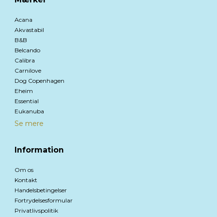
Acana
Akvastabil
B&B
Belcando
Calibra
Carnilove
Dog Copenhagen
Eheim
Essential
Eukanuba
Se mere
Information
Om os
Kontakt
Handelsbetingelser
Fortrydelsesformular
Privatlivspolitik