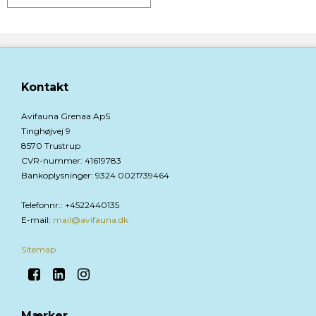
Kontakt
Avifauna Grenaa ApS
Tinghøjvej 9
8570 Trustrup
CVR-nummer
:
41619783
Bankoplysninger
:
9324 0021739464
Telefonnr.
:
+4522440135
E-mail
:
mail@avifauna.dk
Sitemap
Mærker