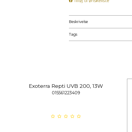
Tilføj til ønskeliste
Beskrivelse
Tags
Exoterra Repti UVB 200, 13W
015561223409