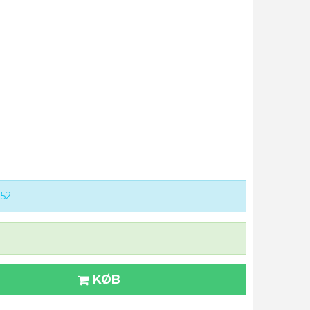
152
KØB