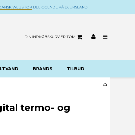
DANSK WEBSHOP
BELIGGENDE PÅ DJURSLAND
DIN INDKØBSKURV ER TOM
LTVAND
BRANDS
TILBUD
gital termo- og