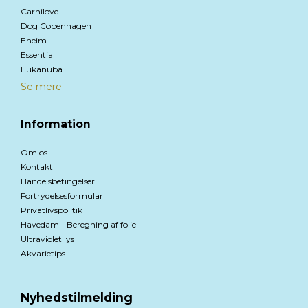
Carnilove
Dog Copenhagen
Eheim
Essential
Eukanuba
Se mere
Information
Om os
Kontakt
Handelsbetingelser
Fortrydelsesformular
Privatlivspolitik
Havedam - Beregning af folie
Ultraviolet lys
Akvarietips
Nyhedstilmelding