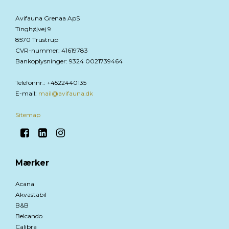
Avifauna Grenaa ApS
Tinghøjvej 9
8570 Trustrup
CVR-nummer
:
41619783
Bankoplysninger
:
9324 0021739464
Telefonnr.
:
+4522440135
E-mail
:
mail@avifauna.dk
Sitemap
Mærker
Acana
Akvastabil
B&B
Belcando
Calibra